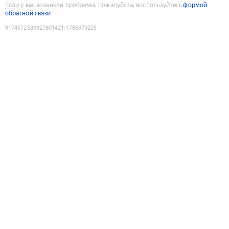
Если у вас возникли проблемы, пожалуйста, воспользуйтесь
формой
обратной связи
9174572530927801421
:
1785979225