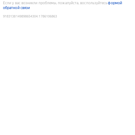
Если у вас возникли проблемы, пожалуйста, воспользуйтесь
формой
обратной связи
9183138149898654304
:
1786106863