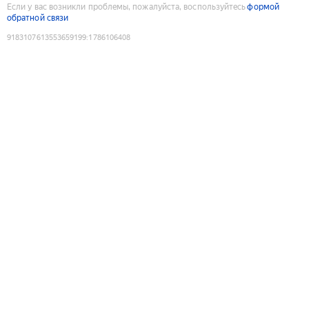
Если у вас возникли проблемы, пожалуйста, воспользуйтесь
формой
обратной связи
9183107613553659199
:
1786106408