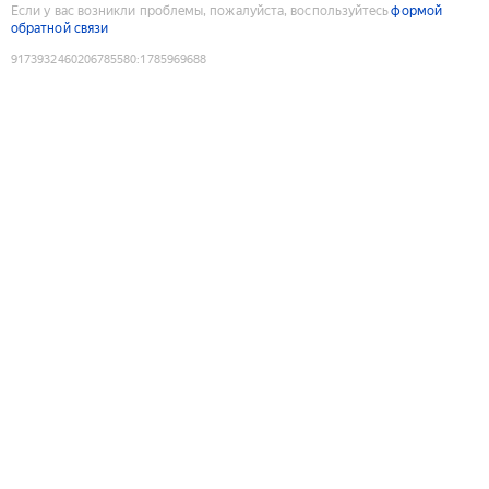
Если у вас возникли проблемы, пожалуйста, воспользуйтесь
формой
обратной связи
9173932460206785580
:
1785969688