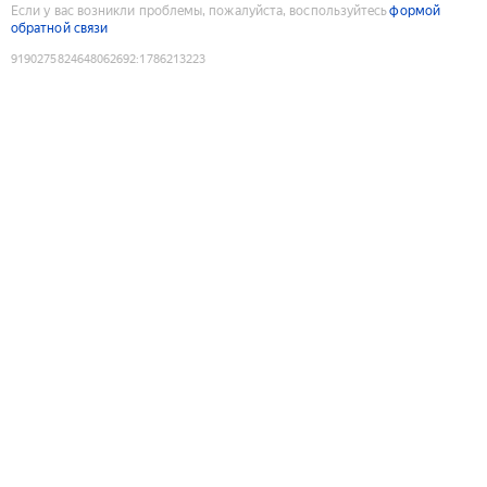
Если у вас возникли проблемы, пожалуйста, воспользуйтесь
формой
обратной связи
9190275824648062692
:
1786213223