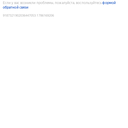
Если у вас возникли проблемы, пожалуйста, воспользуйтесь
формой
обратной связи
9187321902036447053
:
1786169206