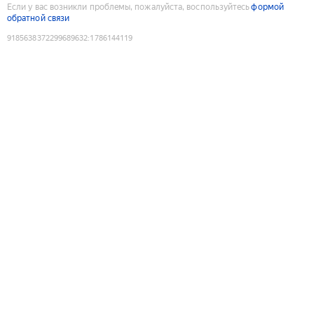
Если у вас возникли проблемы, пожалуйста, воспользуйтесь
формой
обратной связи
9185638372299689632
:
1786144119