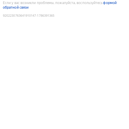
Если у вас возникли проблемы, пожалуйста, воспользуйтесь
формой
обратной связи
9202230763641910147
:
1786391365