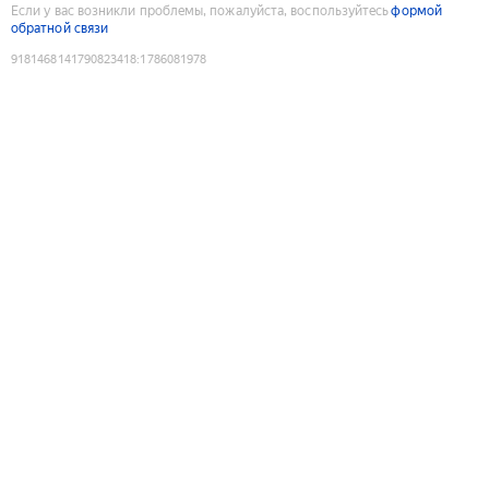
Если у вас возникли проблемы, пожалуйста, воспользуйтесь
формой
обратной связи
9181468141790823418
:
1786081978