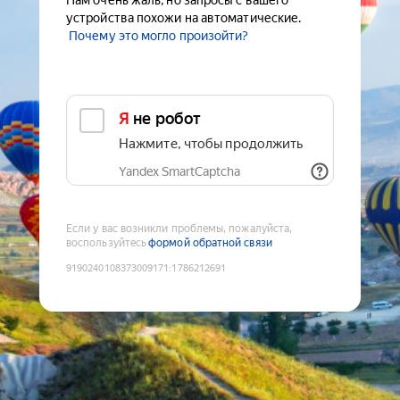
Нам очень жаль, но запросы с вашего
устройства похожи на автоматические.
Почему это могло произойти?
Я не робот
Нажмите, чтобы продолжить
Yandex SmartCaptcha
Если у вас возникли проблемы, пожалуйста,
воспользуйтесь
формой обратной связи
9190240108373009171
:
1786212691