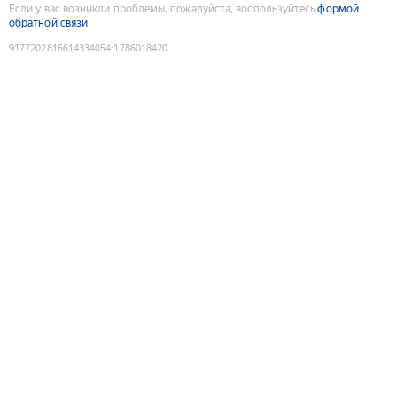
Если у вас возникли проблемы, пожалуйста, воспользуйтесь
формой
обратной связи
9177202816614334054
:
1786018420