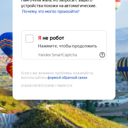
Нам очень жаль, но запросы с вашего
устройства похожи на автоматические.
Почему это могло произойти?
Я не робот
Нажмите, чтобы продолжить
Yandex SmartCaptcha
Если у вас возникли проблемы, пожалуйста,
воспользуйтесь
формой обратной связи
9182091957875153598
:
1786091274