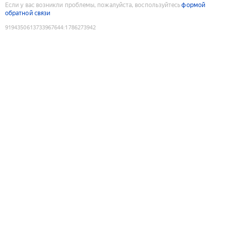
Если у вас возникли проблемы, пожалуйста, воспользуйтесь
формой
обратной связи
9194350613733967644
:
1786273942