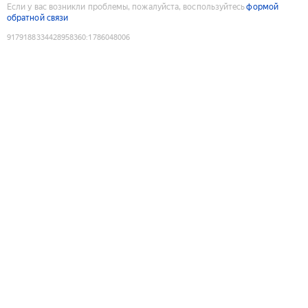
Если у вас возникли проблемы, пожалуйста, воспользуйтесь
формой
обратной связи
9179188334428958360
:
1786048006