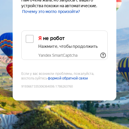
Нам очень жаль, но запросы с вашего
устройства похожи на автоматические.
Почему это могло произойти?
Я не робот
Нажмите, чтобы продолжить
Yandex SmartCaptcha
Если у вас возникли проблемы, пожалуйста,
воспользуйтесь
формой обратной связи
9193667335306364006
:
1786263760