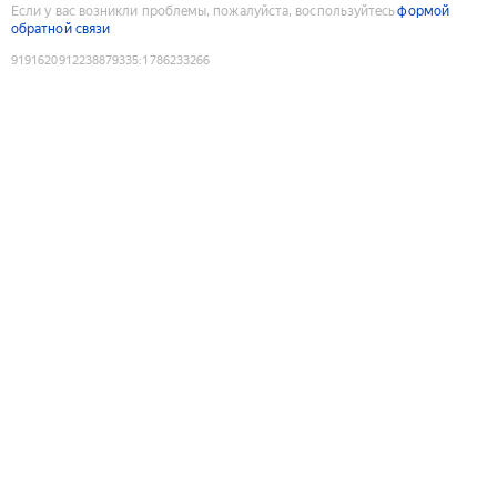
Если у вас возникли проблемы, пожалуйста, воспользуйтесь
формой
обратной связи
9191620912238879335
:
1786233266