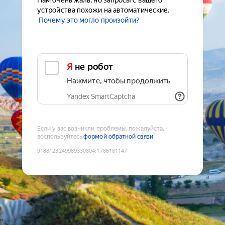
Нам очень жаль, но запросы с вашего
устройства похожи на автоматические.
Почему это могло произойти?
Я не робот
Нажмите, чтобы продолжить
Yandex SmartCaptcha
Если у вас возникли проблемы, пожалуйста,
воспользуйтесь
формой обратной связи
9188123249989330804
:
1786181147