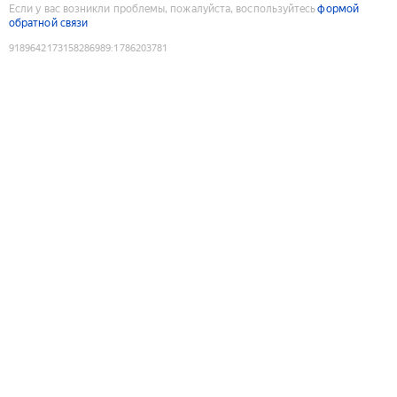
Если у вас возникли проблемы, пожалуйста, воспользуйтесь
формой
обратной связи
9189642173158286989
:
1786203781