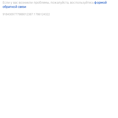
Если у вас возникли проблемы, пожалуйста, воспользуйтесь
формой
обратной связи
9184309777988012387
:
1786124322