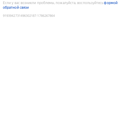
Если у вас возникли проблемы, пожалуйста, воспользуйтесь
формой
обратной связи
9193942731496302187
:
1786267864