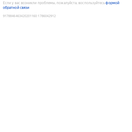
Если у вас возникли проблемы, пожалуйста, воспользуйтесь
формой
обратной связи
9178846463420201160
:
1786042912