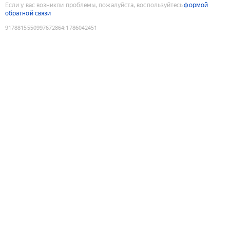
Если у вас возникли проблемы, пожалуйста, воспользуйтесь
формой
обратной связи
9178815550997672864
:
1786042451