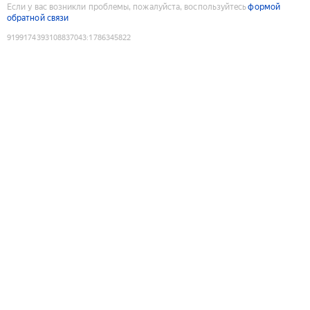
Если у вас возникли проблемы, пожалуйста, воспользуйтесь
формой
обратной связи
9199174393108837043
:
1786345822