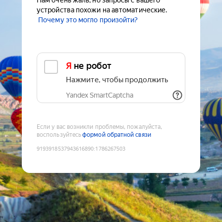
Нам очень жаль, но запросы с вашего
устройства похожи на автоматические.
Почему это могло произойти?
Я не робот
Нажмите, чтобы продолжить
Yandex SmartCaptcha
Если у вас возникли проблемы, пожалуйста,
воспользуйтесь
формой обратной связи
9193918537943616890
:
1786267503