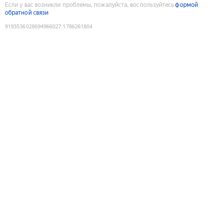
Если у вас возникли проблемы, пожалуйста, воспользуйтесь
формой
обратной связи
9193536028694966027
:
1786261804