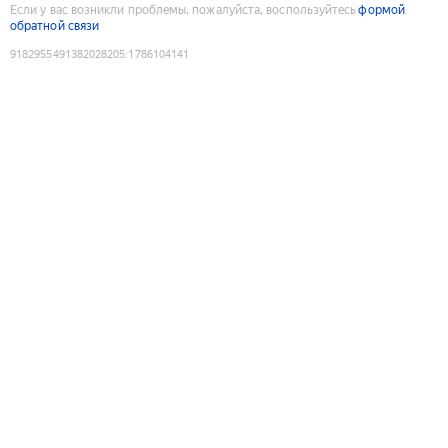
Если у вас возникли проблемы, пожалуйста, воспользуйтесь
формой
обратной связи
9182955491382028205
:
1786104141