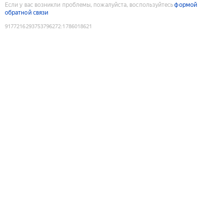
Если у вас возникли проблемы, пожалуйста, воспользуйтесь
формой
обратной связи
9177216293753796272
:
1786018621