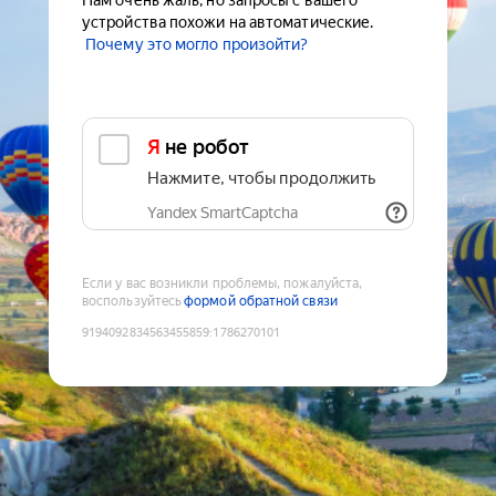
Нам очень жаль, но запросы с вашего
устройства похожи на автоматические.
Почему это могло произойти?
Я не робот
Нажмите, чтобы продолжить
Yandex SmartCaptcha
Если у вас возникли проблемы, пожалуйста,
воспользуйтесь
формой обратной связи
9194092834563455859
:
1786270101