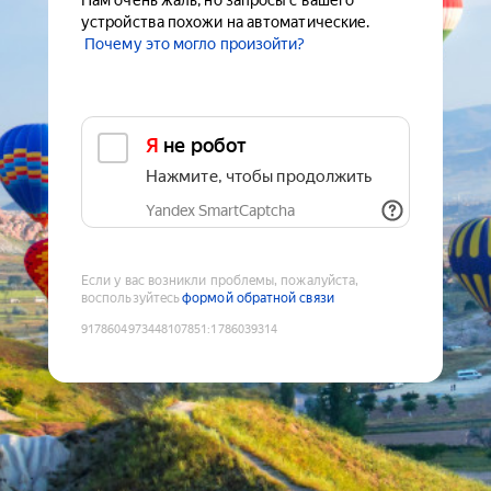
Нам очень жаль, но запросы с вашего
устройства похожи на автоматические.
Почему это могло произойти?
Я не робот
Нажмите, чтобы продолжить
Yandex SmartCaptcha
Если у вас возникли проблемы, пожалуйста,
воспользуйтесь
формой обратной связи
9178604973448107851
:
1786039314