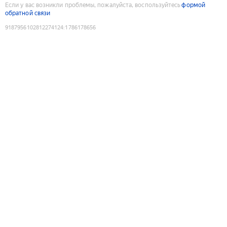
Если у вас возникли проблемы, пожалуйста, воспользуйтесь
формой
обратной связи
9187956102812274124
:
1786178656