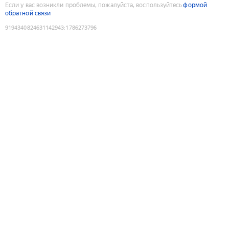
Если у вас возникли проблемы, пожалуйста, воспользуйтесь
формой
обратной связи
9194340824631142943
:
1786273796