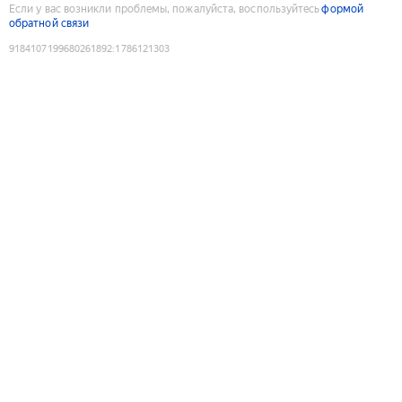
Если у вас возникли проблемы, пожалуйста, воспользуйтесь
формой
обратной связи
9184107199680261892
:
1786121303