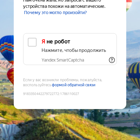
Нам очень жаль, но запросы с вашего
устройства похожи на автоматические.
Почему это могло произойти?
Я не робот
Нажмите, чтобы продолжить
Yandex SmartCaptcha
Если у вас возникли проблемы, пожалуйста,
воспользуйтесь
формой обратной связи
9183350442279722772
:
1786110027