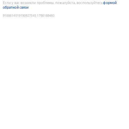
Если у вас возникли проблемы, пожалуйста, воспользуйтесь
формой
обратной связи
9188614019190927545
:
1786188460