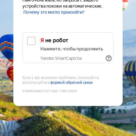
Нам очень жаль, но запросы с вашего
устройства похожи на автоматические.
Почему это могло произойти?
Я не робот
Нажмите, чтобы продолжить
Yandex SmartCaptcha
Если у вас возникли проблемы, пожалуйста,
воспользуйтесь
формой обратной связи
9184954846372071268
:
1786133934