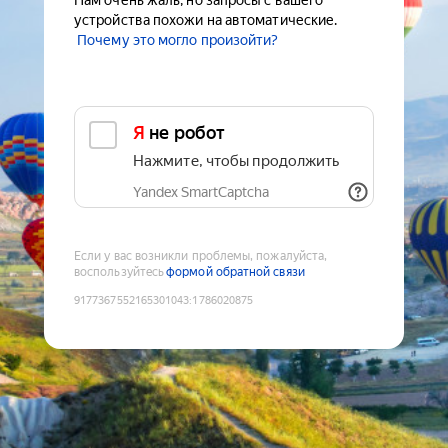
Нам очень жаль, но запросы с вашего
устройства похожи на автоматические.
Почему это могло произойти?
Я не робот
Нажмите, чтобы продолжить
Yandex SmartCaptcha
Если у вас возникли проблемы, пожалуйста,
воспользуйтесь
формой обратной связи
9177367552165301043
:
1786020875