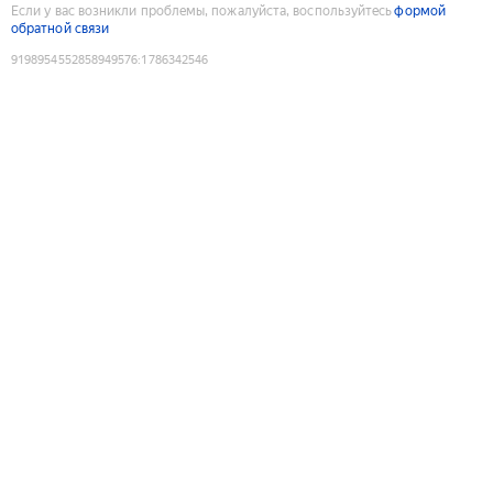
Если у вас возникли проблемы, пожалуйста, воспользуйтесь
формой
обратной связи
9198954552858949576
:
1786342546