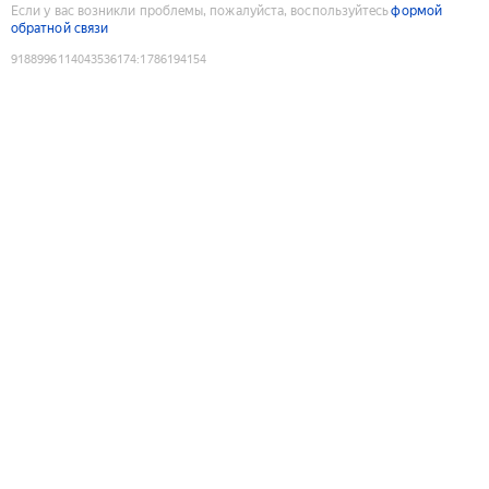
Если у вас возникли проблемы, пожалуйста, воспользуйтесь
формой
обратной связи
9188996114043536174
:
1786194154