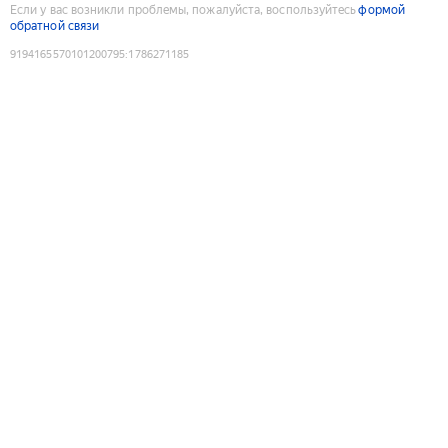
Если у вас возникли проблемы, пожалуйста, воспользуйтесь
формой
обратной связи
9194165570101200795
:
1786271185