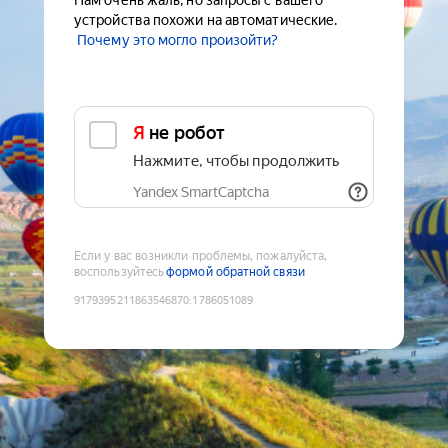
Нам очень жаль, но запросы с вашего
устройства похожи на автоматические.
Почему это могло произойти?
Я не робот
Нажмите, чтобы продолжить
Yandex SmartCaptcha
Если у вас возникли проблемы, пожалуйста,
воспользуйтесь
формой обратной связи
9179395211863546870
:
1786051089