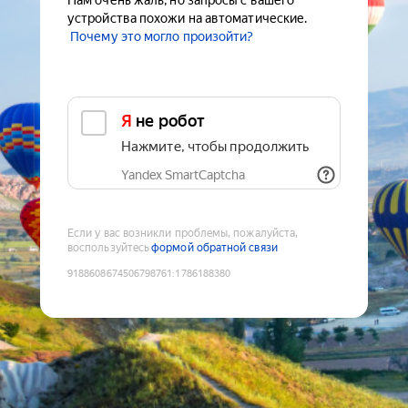
Нам очень жаль, но запросы с вашего
устройства похожи на автоматические.
Почему это могло произойти?
Я не робот
Нажмите, чтобы продолжить
Yandex SmartCaptcha
Если у вас возникли проблемы, пожалуйста,
воспользуйтесь
формой обратной связи
9188608674506798761
:
1786188380