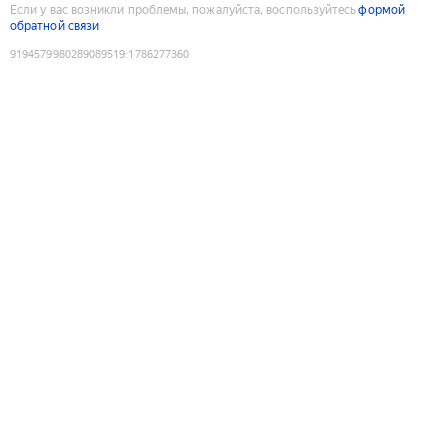
Если у вас возникли проблемы, пожалуйста, воспользуйтесь
формой
обратной связи
9194579980289089519
:
1786277360