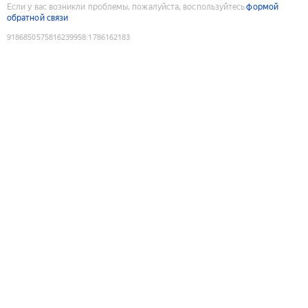
Если у вас возникли проблемы, пожалуйста, воспользуйтесь
формой
обратной связи
9186850575816239958
:
1786162183