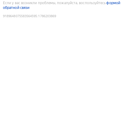
Если у вас возникли проблемы, пожалуйста, воспользуйтесь
формой
обратной связи
9189648075583564595
:
1786203869