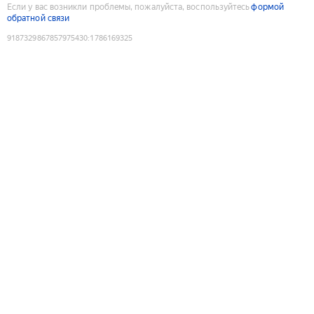
Если у вас возникли проблемы, пожалуйста, воспользуйтесь
формой
обратной связи
9187329867857975430
:
1786169325