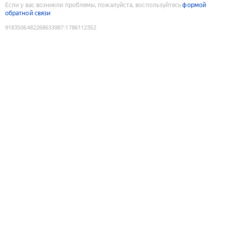
Если у вас возникли проблемы, пожалуйста, воспользуйтесь
формой
обратной связи
9183506482268633987
:
1786112352