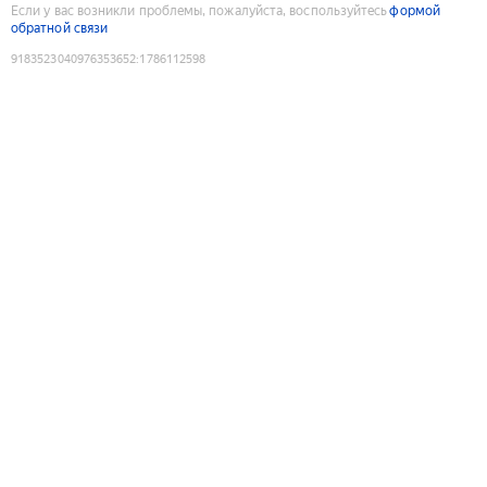
Если у вас возникли проблемы, пожалуйста, воспользуйтесь
формой
обратной связи
9183523040976353652
:
1786112598