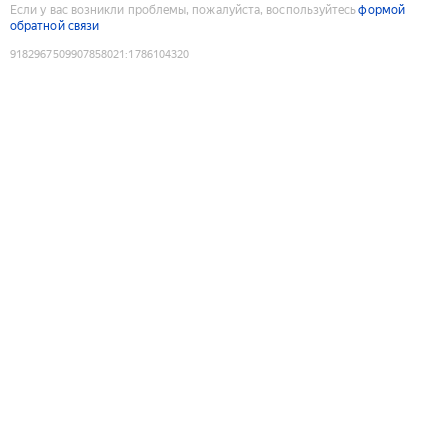
Если у вас возникли проблемы, пожалуйста, воспользуйтесь
формой
обратной связи
9182967509907858021
:
1786104320