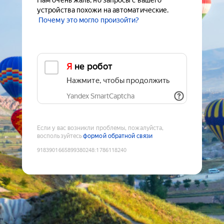
Нам очень жаль, но запросы с вашего
устройства похожи на автоматические.
Почему это могло произойти?
Я не робот
Нажмите, чтобы продолжить
Yandex SmartCaptcha
Если у вас возникли проблемы, пожалуйста,
воспользуйтесь
формой обратной связи
9183901665899380248
:
1786118240