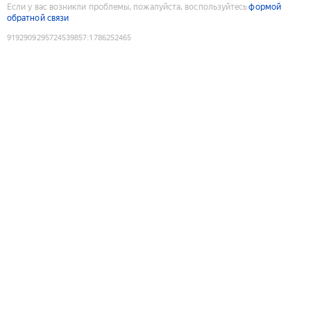
Если у вас возникли проблемы, пожалуйста, воспользуйтесь
формой
обратной связи
9192909295724539857
:
1786252465